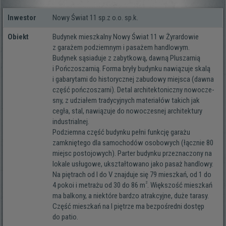
Inwestor
Nowy Świat 11 sp.z o.o. sp.k.
Obiekt
Budynek miesz­kalny Nowy Świat 11 w Żyrardowie
z gara­żem pod­ziem­nym i pasa­żem handlowym.
Budynek sąsia­duje z zabyt­kową, dawną Pluszarnią
i Pończoszarnią. Forma bryły budynku nawią­zuje skalą
i gaba­ry­tami do histo­rycz­nej zabu­dowy miej­sca (dawna
część poń­czo­szarni). Detal archi­tek­to­niczny nowo­cze­
sny, z udzia­łem tra­dy­cyj­nych mate­ria­łów takich jak
cegła, stal, nawią­zuje do nowo­cze­snej archi­tek­tury
industrialnej.
Podziemna część budynku pełni funk­cję garażu
zamknię­tego dla samo­cho­dów oso­bo­wych (łącz­nie 80
miejsc posto­jo­wych). Parter budynku prze­zna­czony na
lokale usłu­gowe, ukształ­to­wano jako pasaż han­dlowy.
Na pię­trach od I do V znaj­duje się 79 miesz­kań, od 1 do
2
4 pokoi i metrażu od 30 do 86 m
. Większość miesz­kań
ma bal­kony, a nie­które bar­dzo atrak­cyjne, duże tarasy.
Część miesz­kań na I pię­trze ma bez­po­średni dostęp
do patio.