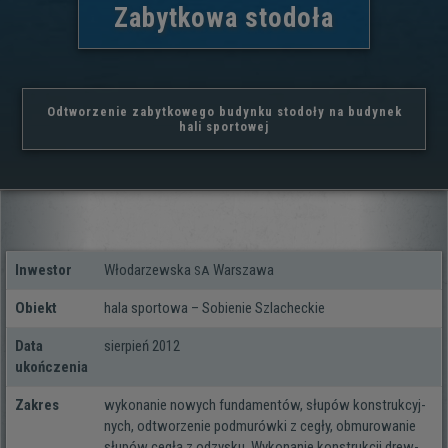
Zabytkowa stodoła
Odtworzenie zabytkowego budynku stodoły na budynek
hali sportowej
Inwestor
Włodarzewska
Warszawa
SA
Obiekt
hala spor­towa – Sobienie Szlacheckie
Data
sier­pień 2012
ukończenia
Zakres
wyko­na­nie nowych fun­da­men­tów, słu­pów kon­struk­cyj­
nych, odtwo­rze­nie pod­mu­rówki z cegły, obmu­ro­wa­nie
słu­pów cegłą z odzy­sku. Wykonanie kon­struk­cji drew­