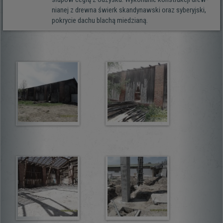
nia­nej z drewna świerk skan­dy­naw­ski oraz sybe­ryj­ski,
pokry­cie dachu bla­chą miedzianą.